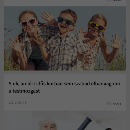
motivál
Személyi edző
álomalak
Usian Bolt
olimpia
tiltólistás
étel
bűnözés
edzőtárs
edzésterv
sportoló
Usain Bolt
Conor McGregor
Bikini szezon
Jojó effekt
Testtömegindex
ideális testsúly
antioxidánsok
5 ok, amiért idős korban sem szabad elhanyagolni
a testmozgást
2017.03.15
5591