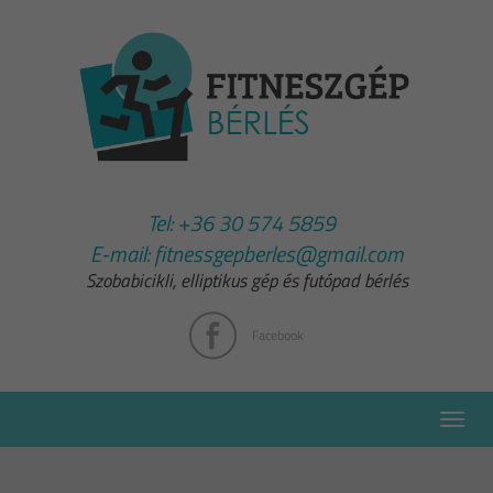
Tel:
+36 30 574 5859
E-mail:
fitnessgepberles@gmail.com
Szobabicikli, elliptikus gép és futópad bérlés
Facebook
Toggle
naviga