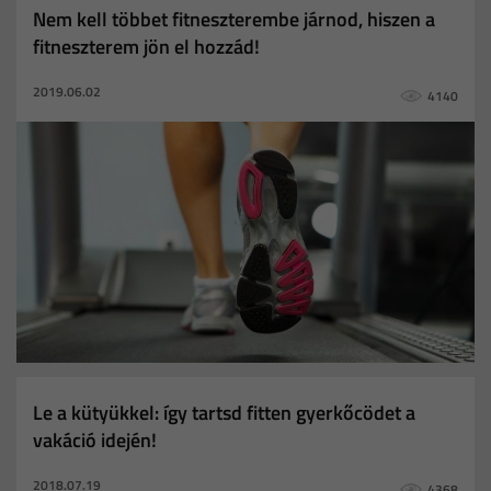
Nem kell többet fitneszterembe járnod, hiszen a
gép
bérlés
sport
várandósság
vitamin
fitneszterem jön el hozzád!
dohányzás
leszokás
nyári lendület
mozgás
2019.06.02
4140
stressz
fiatalság
csontritkulás
futócipő
állóképesség
életmód
étrend
pulzusmérő
kütyük
fitnesz története
kalóriatáblázat
diéta
mozgásszegény
fogyás
célpulzusszám
karácsony
mennyit árt
zsírégetés
fogyokúra
edzésnapló
fokozatosság
újév
újévi fogadalmak
fogadalmak
új alak
új én
futás
applikáció
amerikai elnökök
világ vezetői
futószámok
atlétika
lépések
Le a kütyükkel: így tartsd fitten gyerkőcödet a
cukorbetegség
Bemelegítés
Bemelegítés fontossága
vakáció idején!
Kutyával futni
kutya
Motiváció
Boosting eszközök
2018.07.19
4368