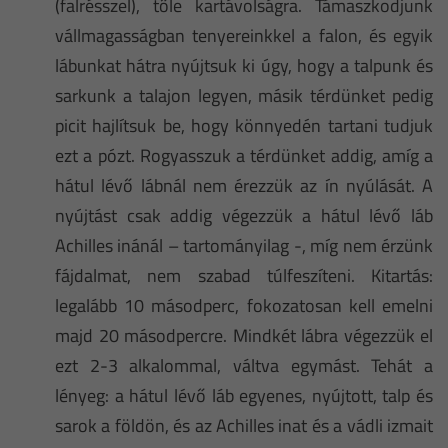
(falrésszel), tőle kartávolságra. Támaszkodjunk
vállmagasságban tenyereinkkel a falon, és egyik
lábunkat hátra nyújtsuk ki úgy, hogy a talpunk és
sarkunk a talajon legyen, másik térdünket pedig
picit hajlítsuk be, hogy könnyedén tartani tudjuk
ezt a pózt. Rogyasszuk a térdünket addig, amíg a
hátul lévő lábnál nem érezzük az ín nyúlását. A
nyújtást csak addig végezzük a hátul lévő láb
Achilles inánál – tartományilag -, míg nem érzünk
fájdalmat, nem szabad túlfeszíteni. Kitartás:
legalább 10 másodperc, fokozatosan kell emelni
majd 20 másodpercre. Mindkét lábra végezzük el
ezt 2-3 alkalommal, váltva egymást. Tehát a
lényeg: a hátul lévő láb egyenes, nyújtott, talp és
sarok a földön, és az Achilles inat és a vádli izmait