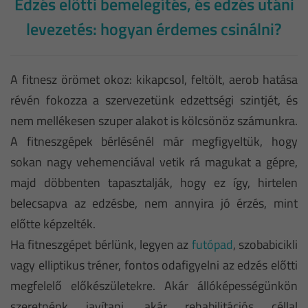
Edzés előtti bemelegítés, és edzés utáni
levezetés: hogyan érdemes csinálni?
A fitnesz örömet okoz: kikapcsol, feltölt, aerob hatása
révén fokozza a szervezetünk edzettségi szintjét, és
nem mellékesen szuper alakot is kölcsönöz számunkra.
A fitneszgépek bérlésénél már megfigyeltük, hogy
sokan nagy vehemenciával vetik rá magukat a gépre,
majd döbbenten tapasztalják, hogy ez így, hirtelen
belecsapva az edzésbe, nem annyira jó érzés, mint
előtte képzelték.
Ha fitneszgépet bérlünk, legyen az
futópad
, szobabicikli
vagy elliptikus tréner, fontos odafigyelni az edzés előtti
megfelelő előkészületekre. Akár állóképességünkön
szeretnénk javítani, akár rehabilitációs céllal