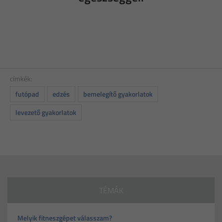
címkék:
futópad
edzés
bemelegítő gyakorlatok
levezető gyakorlatok
TÉMÁK
Melyik fitneszgépet válasszam?