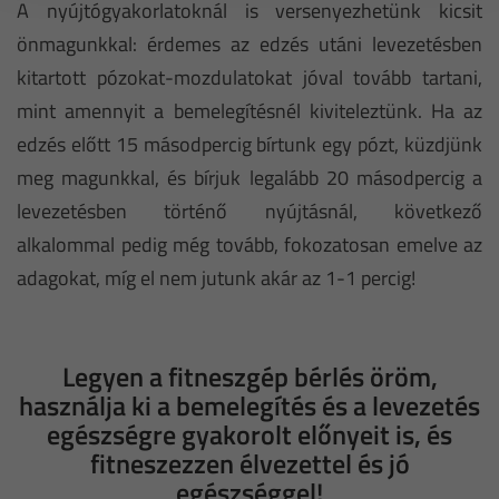
A nyújtógyakorlatoknál is versenyezhetünk kicsit
önmagunkkal: érdemes az edzés utáni levezetésben
kitartott pózokat-mozdulatokat jóval tovább tartani,
mint amennyit a bemelegítésnél kiviteleztünk. Ha az
edzés előtt 15 másodpercig bírtunk egy pózt, küzdjünk
meg magunkkal, és bírjuk legalább 20 másodpercig a
levezetésben történő nyújtásnál, következő
alkalommal pedig még tovább, fokozatosan emelve az
adagokat, míg el nem jutunk akár az 1-1 percig!
Legyen a fitneszgép bérlés öröm,
használja ki a bemelegítés és a levezetés
egészségre gyakorolt előnyeit is, és
fitneszezzen élvezettel és jó
egészséggel!