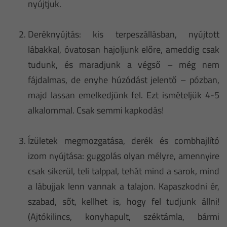
nyújtjuk.
Deréknyújtás: kis terpeszállásban, nyújtott
lábakkal, óvatosan hajoljunk előre, ameddig csak
tudunk, és maradjunk a végső – még nem
fájdalmas, de enyhe húzódást jelentő – pózban,
majd lassan emelkedjünk fel. Ezt ismételjük 4-5
alkalommal. Csak semmi kapkodás!
Ízületek megmozgatása, derék és combhajlító
izom nyújtása: guggolás olyan mélyre, amennyire
csak sikerül, teli talppal, tehát mind a sarok, mind
a lábujjak lenn vannak a talajon. Kapaszkodni ér,
szabad, sőt, kellhet is, hogy fel tudjunk állni!
(Ajtókilincs, konyhapult, széktámla, bármi