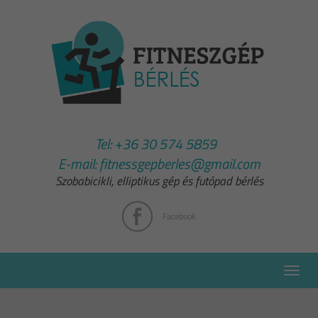
Tel:
+36 30 574 5859
E-mail:
fitnessgepberles@gmail.com
Szobabicikli, elliptikus gép és futópad bérlés
Facebook
Toggle
naviga