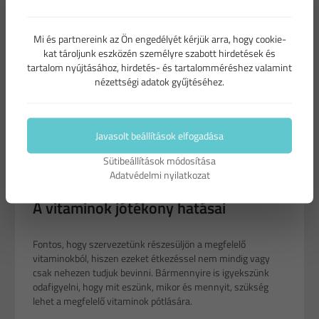
Mi és partnereink az Ön engedélyét kérjük arra, hogy cookie-
kat tároljunk eszközén személyre szabott hirdetések és
tartalom nyújtásához, hirdetés- és tartalomméréshez valamint
nézettségi adatok gyűjtéséhez.
Javasolt beállítások elfogadása
Sütibeállítások módosítása
4255
2017. szeptember 10
Adatvédelmi nyilatkozat
A vitaminok jótékony hatásai
Fontos, hogy szervezetünk részesüljön a megfelelő
vitaminokból, hiszen ezeket étkezéssel nem mindig vagy
csak nehezen tudjuk bevinni. Bármennyire is igyekszünk
odafigyelni, hogy mit eszünk, mikor és mennyit, szükség
lehet a megfelelő vitaminok pótlására.