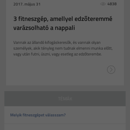
4838
2017. május 31
3 fitneszgép, amellyel edzőteremmé
varázsolható a nappali
Vannak az állandó kifogáskeresők, és vannak olyan
személyek, akik tényleg nem tudnak elmenni munka előtt,
vagy után futni, úszni, vagy esetleg az edzőterembe.
TÉMÁK
Melyik fitneszgépet válasszam?