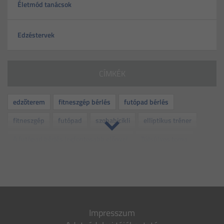
Életmód tanácsok
Edzéstervek
CÍMKÉK
edzőterem
fitneszgép bérlés
futópad bérlés
fitneszgép
futópad
szobabicikli
elliptikus tréner
A futópad bérlés legfontosabb előnyei
Túlsúlyos torna
rehabilitáció
kismama torna
idős torna
folyadékbevitel
otthoni edzés
edzés
dehidratáció
bemelegítő gyakorlatok
levezető gyakorlatok
fitnesz
Impresszum
gép
bérlés
sport
várandósság
vitamin