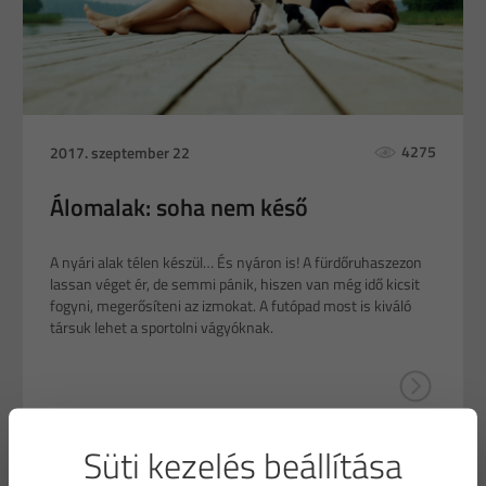
4275
2017. szeptember 22
Álomalak: soha nem késő
A nyári alak télen készül… És nyáron is! A fürdőruhaszezon
lassan véget ér, de semmi pánik, hiszen van még idő kicsit
fogyni, megerősíteni az izmokat. A futópad most is kiváló
társuk lehet a sportolni vágyóknak.
Süti kezelés beállítása