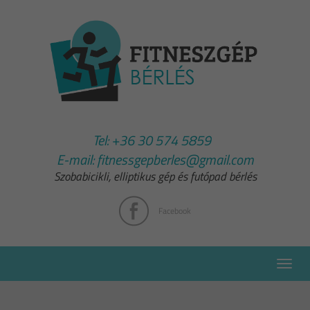
Tel:
+36 30 574 5859
E-mail:
fitnessgepberles@gmail.com
Szobabicikli, elliptikus gép és futópad bérlés
Facebook
Toggle
naviga