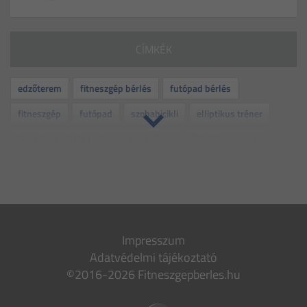
CÍMKÉK
edzőterem
fitneszgép bérlés
futópad bérlés
fitneszgép
futópad
szobabicikli
elliptikus tréner
A futópad bérlés legfontosabb előnyei
Túlsúlyos torna
rehabilitáció
kismama torna
idős torna
folyadékbevitel
otthoni edzés
edzés
dehidratáció
bemelegítő gyakorlatok
levezető gyakorlatok
fitnesz
Impresszum
gép
bérlés
sport
várandósság
vitamin
Adatvédelmi tájékoztató
dohányzás
leszokás
nyári lendület
mozgás
©2016-2026 Fitneszgepberles.hu
stressz
fiatalság
csontritkulás
futócipő