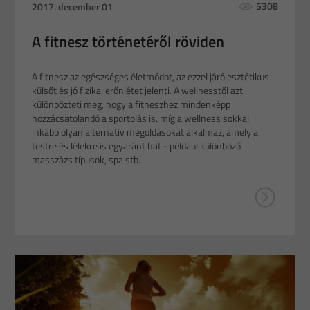
5308
2017. december 01
A fitnesz történetéről röviden
A fitnesz az egészséges életmódot, az ezzel járó esztétikus
külsőt és jó fizikai erőnlétet jelenti. A wellnesstől azt
különbözteti meg, hogy a fitneszhez mindenképp
hozzácsatolandó a sportolás is, míg a wellness sokkal
inkább olyan alternatív megoldásokat alkalmaz, amely a
testre és lélekre is egyaránt hat - például különböző
masszázs típusok, spa stb.