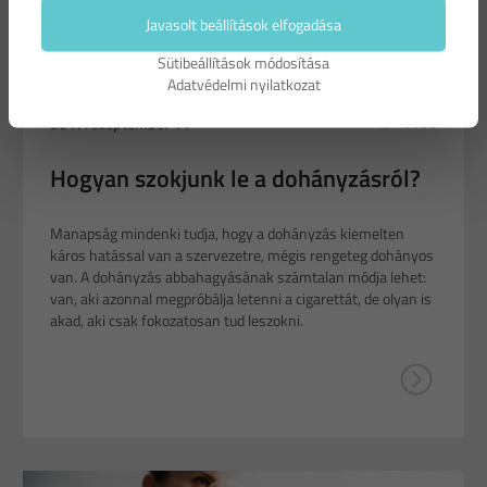
Javasolt beállítások elfogadása
Sütibeállítások módosítása
Adatvédelmi nyilatkozat
4152
2017. szeptember 14
Hogyan szokjunk le a dohányzásról?
Manapság mindenki tudja, hogy a dohányzás kiemelten
káros hatással van a szervezetre, mégis rengeteg dohányos
van. A dohányzás abbahagyásának számtalan módja lehet:
van, aki azonnal megpróbálja letenni a cigarettát, de olyan is
akad, aki csak fokozatosan tud leszokni.