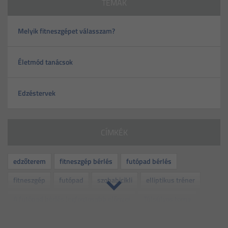
TÉMÁK
Melyik fitneszgépet válasszam?
Életmód tanácsok
Edzéstervek
CÍMKÉK
edzőterem
fitneszgép bérlés
futópad bérlés
fitneszgép
futópad
szobabicikli
elliptikus tréner
A futópad bérlés legfontosabb előnyei
Túlsúlyos torna
rehabilitáció
kismama torna
idős torna