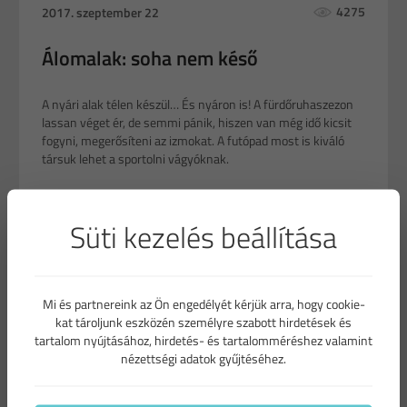
4275
2017. szeptember 22
Álomalak: soha nem késő
A nyári alak télen készül… És nyáron is! A fürdőruhaszezon
lassan véget ér, de semmi pánik, hiszen van még idő kicsit
fogyni, megerősíteni az izmokat. A futópad most is kiváló
társuk lehet a sportolni vágyóknak.
Süti kezelés beállítása
Mi és partnereink az Ön engedélyét kérjük arra, hogy cookie-
kat tároljunk eszközén személyre szabott hirdetések és
tartalom nyújtásához, hirdetés- és tartalomméréshez valamint
nézettségi adatok gyűjtéséhez.