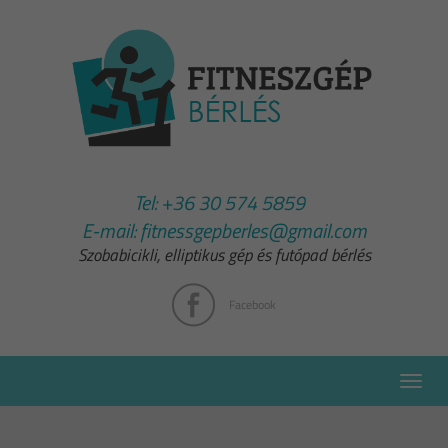
Tel:
+36 30 574 5859
E-mail:
fitnessgepberles@gmail.com
Szobabicikli, elliptikus gép és futópad bérlés
Facebook
Toggle
naviga