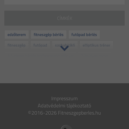
CÍMKÉK
edzőterem
fitneszgép bérlés
futópad bérlés
fitneszgép
futópad
szobabicikli
elliptikus tréner
A futópad bérlés legfontosabb előnyei
Túlsúlyos torna
rehabilitáció
kismama torna
idős torna
folyadékbevitel
otthoni edzés
edzés
dehidratáció
bemelegítő gyakorlatok
levezető gyakorlatok
fitnesz
Impresszum
gép
bérlés
sport
várandósság
vitamin
Adatvédelmi tájékoztató
dohányzás
leszokás
nyári lendület
mozgás
©2016-2026 Fitneszgepberles.hu
stressz
fiatalság
csontritkulás
futócipő