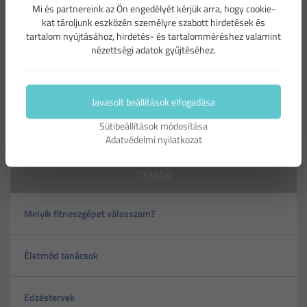
Mi és partnereink az Ön engedélyét kérjük arra, hogy cookie-
A bemelegítés kiemelten fontos, hogy az edzés hatékony
kat tároljunk eszközén személyre szabott hirdetések és
legyen!
tartalom nyújtásához, hirdetés- és tartalomméréshez valamint
A futást csak bemelegítést követően kezdjük el!
nézettségi adatok gyűjtéséhez.
A futást fontos bemelegítéssel kezdeni, hiszen ennek
hiánya sérülésekhez vezethet.
Javasolt beállítások elfogadása
Sütibeállítások módosítása
Adatvédelmi nyilatkozat
TÉMÁK
Melyik fitneszgépet válasszam?
Életmód tanácsok
Edzéstervek