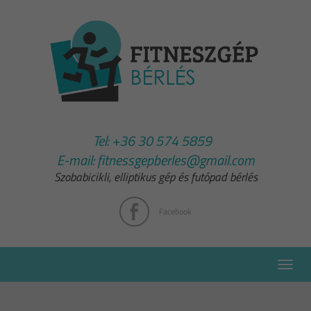
Tel:
+36 30 574 5859
E-mail:
fitnessgepberles@gmail.com
Szobabicikli, elliptikus gép és futópad bérlés
Facebook
Toggle
naviga