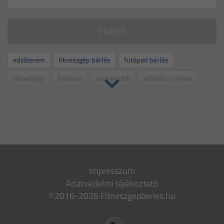
CÍMKÉK
edzőterem
fitneszgép bérlés
futópad bérlés
fitneszgép
futópad
szobabicikli
elliptikus tréner
A futópad bérlés legfontosabb előnyei
Túlsúlyos torna
rehabilitáció
kismama torna
idős torna
folyadékbevitel
otthoni edzés
edzés
dehidratáció
bemelegítő gyakorlatok
levezető gyakorlatok
fitnesz
Impresszum
gép
bérlés
sport
várandósság
vitamin
Adatvédelmi tájékoztató
dohányzás
leszokás
nyári lendület
mozgás
©2016-2026 Fitneszgepberles.hu
stressz
fiatalság
csontritkulás
futócipő