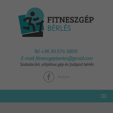
Tel:
+36 30 574 5859
E-mail:
fitnessgepberles@gmail.com
Szobabicikli, elliptikus gép és futópad bérlés
Facebook
Toggle
naviga