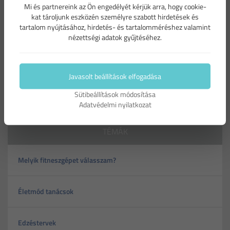
Mi és partnereink az Ön engedélyét kérjük arra, hogy cookie-
A súlyos betegségek első lépcsőjére a mozgásszegény
kat tároljunk eszközén személyre szabott hirdetések és
életmód van írva, sok más tényező mellett. Az aktív mozgás
tartalom nyújtásához, hirdetés- és tartalomméréshez valamint
hiányában, lelassul az anyagcsere működés, a vérkeringés
nézettségi adatok gyűjtéséhez.
és a nyirokkeringés is hatékony működése is jelentősen
lelassul.
Javasolt beállítások elfogadása
Sütibeállítások módosítása
Adatvédelmi nyilatkozat
TÉMÁK
Melyik fitneszgépet válasszam?
Életmód tanácsok
Edzéstervek