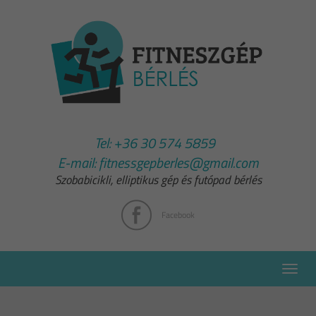
Tel:
+36 30 574 5859
E-mail:
fitnessgepberles@gmail.com
Szobabicikli, elliptikus gép és futópad bérlés
Facebook
Toggle
naviga