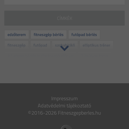
CÍMKÉK
edzőterem
fitneszgép bérlés
futópad bérlés
fitneszgép
futópad
szobabicikli
elliptikus tréner
A futópad bérlés legfontosabb előnyei
Túlsúlyos torna
rehabilitáció
kismama torna
idős torna
folyadékbevitel
otthoni edzés
edzés
dehidratáció
bemelegítő gyakorlatok
levezető gyakorlatok
fitnesz
Impresszum
gép
bérlés
sport
várandósság
vitamin
Adatvédelmi tájékoztató
dohányzás
leszokás
nyári lendület
mozgás
©2016-2026 Fitneszgepberles.hu
stressz
fiatalság
csontritkulás
futócipő