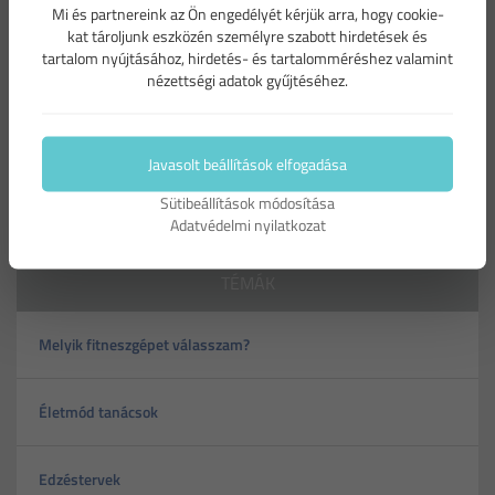
Mi és partnereink az Ön engedélyét kérjük arra, hogy cookie-
Az új év mindenki számára egy tiszta lap –ez olyan
kat tároljunk eszközén személyre szabott hirdetések és
motivációt hordoz magában, hogy van, aki egész évnyi listát
tartalom nyújtásához, hirdetés- és tartalomméréshez valamint
ír arról, hogy mit szeretne elérni a következő 365 napban.
nézettségi adatok gyűjtéséhez.
Sokan választják kiemelt pontnak azt, hogy tesznek valamit
az egészségük megőrzése érdekében – rendszeres sporttal.
Javasolt beállítások elfogadása
Sütibeállítások módosítása
Adatvédelmi nyilatkozat
TÉMÁK
Melyik fitneszgépet válasszam?
Életmód tanácsok
Edzéstervek