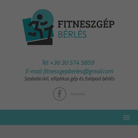
Tel:
+36 30 574 5859
E-mail:
fitnessgepberles@gmail.com
Szobabicikli, elliptikus gép és futópad bérlés
Facebook
Toggle
naviga