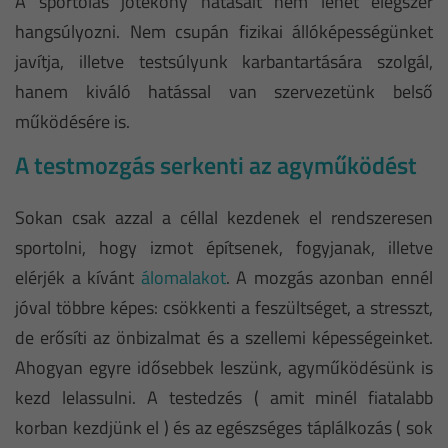
A sportolás jótékony hatásait nem lehet elégszer
hangsúlyozni. Nem csupán fizikai állóképességünket
javítja, illetve testsúlyunk karbantartására szolgál,
hanem kiváló hatással van szervezetünk belső
működésére is.
A testmozgás serkenti az agyműködést
Sokan csak azzal a céllal kezdenek el rendszeresen
sportolni, hogy izmot építsenek, fogyjanak, illetve
elérjék a kívánt
álomalakot
. A mozgás azonban ennél
jóval többre képes: csökkenti a feszültséget, a stresszt,
de erősíti az önbizalmat és a szellemi képességeinket.
Ahogyan egyre idősebbek leszünk, agyműködésünk is
kezd lelassulni. A testedzés ( amit minél fiatalabb
korban kezdjünk el ) és az egészséges táplálkozás ( sok