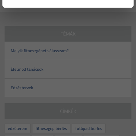
TÉMÁK
Melyik fitneszgépet válasszam?
Életmód tanácsok
Edzéstervek
CÍMKÉK
edzőterem
fitneszgép bérlés
futópad bérlés