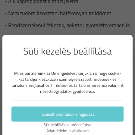
-
A kikapcsolódást a mozi jelenti
-
Nem tudom beosztani hatékonyan az időmet
-
Rendszertelenül étkezek, sokszor gyorsétteremben is
Fiatalságunkat mindannyian szeretnénk megőrizni, de
lássuk be, ez nem megy rendszeres sport nélkül. A
Süti kezelés beállítása
mozgás a szellemi és fizikai állapotunkra is döntő
hatással van, ezért ne keressük tovább a kifogásokat:
irány sportolni!
Mi és partnereink az Ön engedélyét kérjük arra, hogy cookie-
kat tároljunk eszközén személyre szabott hirdetések és
tartalom nyújtásához, hirdetés- és tartalomméréshez valamint
nézettségi adatok gyűjtéséhez.
címkék:
Javasolt beállítások elfogadása
futópad
mozgás
fiatalság
Sütibeállítások módosítása
Adatvédelmi nyilatkozat