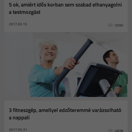
5 ok, amiért idős korban sem szabad elhanyagolni
a testmozgást
2017.03.15
5590
3 fitneszgép, amellyel edzőteremmé varázsolható
a nappali
2017.05.31
4838