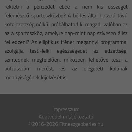
fektetni a pénzedet ebbe a nem kis összeget
felemésztő sporteszközbe? A bérlés által hosszú távú
kötelezettség nélkül próbálhatod ki magad: valóban ez
az a sporteszköz, amelyre nap-mint nap szívesen állsz
fel edzeni? Az elliptikus tréner megannyi programmal
szolgálja testi-lelki egészségedet az edzettségi
szintednek megfelelően, miközben lehetővé teszi a
pulzusszám mérést, és az elégetett kalóriák
mennyiségének kijelzését is.
Impresszum
Adatvédelmi tájékoztató
©2016-2026 Fitneszgepberles.hu