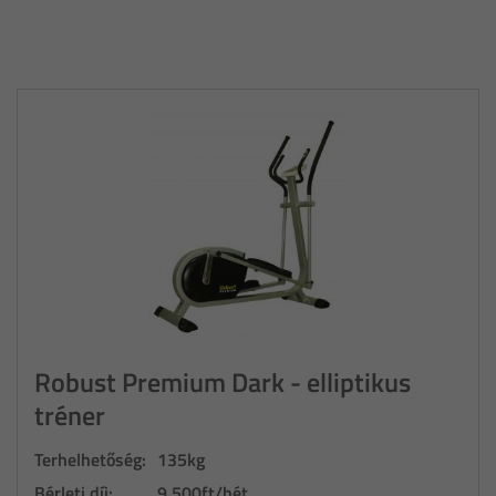
Robust Premium Dark - elliptikus
tréner
Terhelhetőség:
135kg
Bérleti díj:
9.500ft/hét