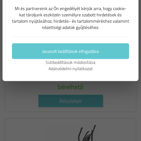
Mi és partnereink az Ön engedélyét kérjük arra, hogy cookie-
kat tároljunk eszközén személyre szabott hirdetések és
tartalom nyújtásához, hirdetés- és tartalomméréshez valamint
nézettségi adatok gyűjtéséhez.
Tunturi FitCross 50 - elliptikus tréner
Javasolt beállítások elfogadása
Terhelhetőség:
135kg
Sütibeállítások módosítása
Bérleti díj:
10.500ft/hét
Adatvédelmi nyilatkozat
Minimum 6 hét bérlése esetén:
7.100ft/hét
bérelhető
Részletek