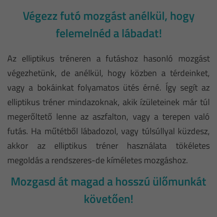
Végezz futó mozgást anélkül, hogy
felemelnéd a lábadat!
Az elliptikus tréneren a futáshoz hasonló mozgást
végezhetünk, de anélkül, hogy közben a térdeinket,
vagy a bokáinkat folyamatos ütés érné. Így segít az
elliptikus tréner mindazoknak, akik ízületeinek már túl
megerőltető lenne az aszfalton, vagy a terepen való
futás. Ha műtétből lábadozol, vagy túlsúllyal küzdesz,
akkor az elliptikus tréner használata tökéletes
megoldás a rendszeres-de kíméletes mozgáshoz.
Mozgasd át magad a hosszú ülőmunkát
követően!