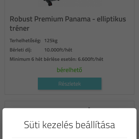
Robust Premium Panama - elliptikus
tréner
Terhelhetőség:
125kg
Bérleti díj:
10.000ft/hét
Minimum 6 hét bérlése esetén:
6.600ft/hét
bérelhető
Részletek
Süti kezelés beállítása