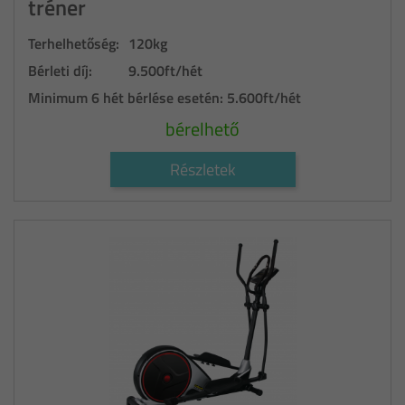
tréner
Terhelhetőség:
120kg
Bérleti díj:
9.500ft/hét
Minimum 6 hét bérlése esetén:
5.600ft/hét
bérelhető
Részletek