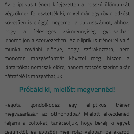
Az elliptikus trénert kifejezetten a hosszú ülőmunkát
végzőknek fejlesztették ki, mivel már egy rövid edzést
követően is eléggé megemeli a pulzusszámot, ahhoz,
hogy a felesleges zsírmennyiség gyorsabban
lebomoljon a szervezetben. Az elliptikus trénerrel való
munka további előnye, hogy szórakoztató, nem
monoton mozgásformát követel meg, hiszen a
lábtartókat nemcsak előre, hanem tetszés szerint akár
hátrafelé is mozgathatjuk.
Próbáld ki, mielőtt megvennéd!
Régóta gondolkodsz egy elliptikus tréner
megvásárlásán az otthonodba? Mielőtt elkezdenéd
feljárni a boltokat, tanácsoljuk, hogy bérelj ki egyet
cégünktől, és győződj meg róla: valóban be akarod