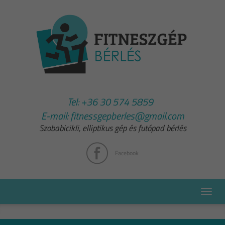
Tel:
+36 30 574 5859
E-mail:
fitnessgepberles@gmail.com
Szobabicikli, elliptikus gép és futópad bérlés
Facebook
Toggle
naviga